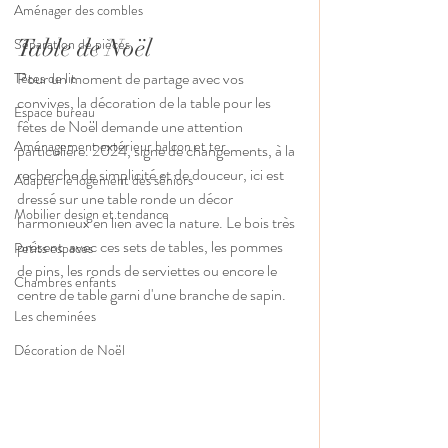
Aménager des combles
Table de Noël
Séparation de pièces
Pour un moment de partage avec vos 
Têtes de lit
convives, la décoration de la table pour les 
Espace bureau
fêtes de Noël demande une attention 
Aménagement extérieur balcon et ter
particulière. 2024, signe de changements, à la 
recherche de simplicité et de douceur, ici est 
Adapter le logement des séniors
dressé sur une table ronde un décor 
Mobilier design et tendance
harmonieux en lien avec la nature. Le bois très 
présent  avec ces sets de tables, les pommes 
Petits espaces
de pins, les ronds de serviettes ou encore le 
Chambres enfants
centre de table garni d'une branche de sapin. 
Les cheminées
Décoration de Noël