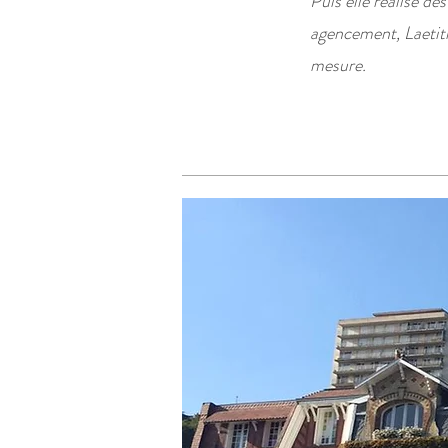
Puis elle réalise de
agencement, Laetiti
mesure.