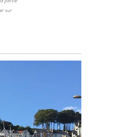
la partie
er sur