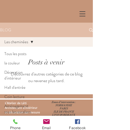
BLOG
Les cheminées
Tous les posts
Posts à venir
la couleur
Décoration
Découvrez d'autres catégories de ce blog
d'intérieur
ou revenez plus tard.
Hall d'entrée
Coin lecture
Zones d'intervention :
L'Atelier de Léti
Aménagement
NORMANDIE
Architecture d'intérieur
PARIS
sous les escaliers
et décoration sur mesure
ILE DE FRANCE
LYON BORDEAUX
Conseil & Coaching
GENEVE
Coin repas
Phone
Email
Facebook