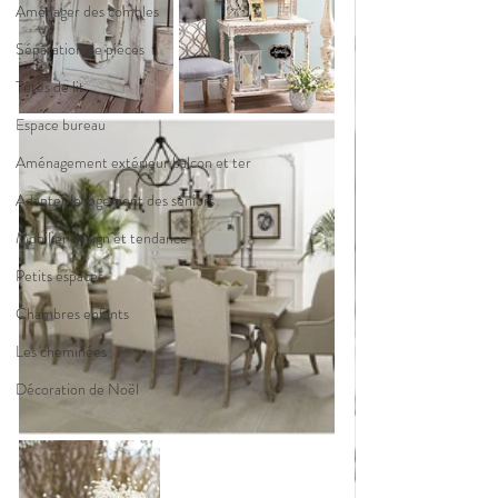
Aménager des combles
Séparation de pièces
Têtes de lit
Espace bureau
Aménagement extérieur balcon et ter
Adapter le logement des séniors
Mobilier design et tendance
Petits espaces
Chambres enfants
Les cheminées
Décoration de Noël