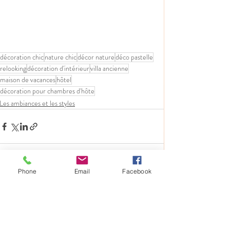
décoration chic
nature chic
décor nature
déco pastelle
relooking
décoration d'intérieur
villa ancienne
maison de vacances
hôtel
décoration pour chambres d'hôte
Les ambiances et les styles
Phone
Email
Facebook
Posts récents
Voir tout