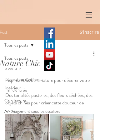
Post
S'inscrire
Tous les posts
Tous les posts
Nature Chic
la couleur
Décoration d'intérieur
Inspirez vous de la nature pour décorer votre 
intérieur
Hall d'entrée
Des tonalités pastelles, des fleurs séchées, des 
Coin lecture
objets chinés pour créer cette douceur de 
vivre.
Aménagement sous les escaliers
Coin repas
Les ambiances et les styles